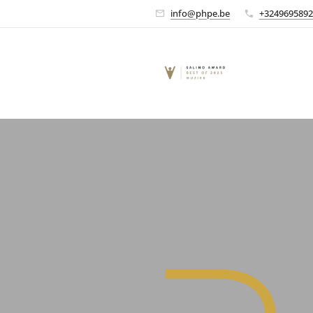
info@phpe.be
+3249695892